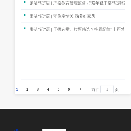
廉洁“纪”语 | 严格教育管理监督 拧紧年轻干部“纪律弦”
廉洁“纪”语 | 守住亲情关 涵养好家风
廉洁“纪”语 | 干扰选举、拉票贿选？换届纪律“十严禁”
1
2
3
4
5
6
前往
页